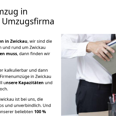
mzug in
ir Umzugsfirma
 in Zwickau
, wir sind die
n und rund um Zwickau
hen muss
, dann finden wir
er kalkulierbar und dann
e Firmenumzüge in Zwickau
ll u
nsere Kapazitäten
und
noch.
ickau ist bei uns, die
s und unverbindlich. Und
unserer beliebten
100 %