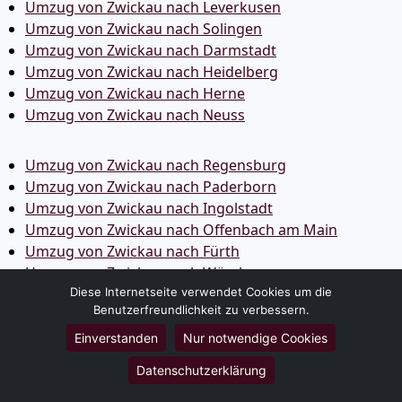
Umzug von Zwickau nach Leverkusen
Umzug von Zwickau nach Solingen
Umzug von Zwickau nach Darmstadt
Umzug von Zwickau nach Heidelberg
Umzug von Zwickau nach Herne
Umzug von Zwickau nach Neuss
Umzug von Zwickau nach Regensburg
Umzug von Zwickau nach Paderborn
Umzug von Zwickau nach Ingolstadt
Umzug von Zwickau nach Offenbach am Main
Umzug von Zwickau nach Fürth
Umzug von Zwickau nach Würzburg
Umzug von Zwickau nach Heilbronn
Diese Internetseite verwendet Cookies um die
Benutzerfreundlichkeit zu verbessern.
Umzug von Zwickau nach Ulm
Umzug von Zwickau nach Pforzheim
Einverstanden
Nur notwendige Cookies
Umzug von Zwickau nach Wolfsburg
Datenschutzerklärung
Umzug von Zwickau nach Bottrop
Umzug von Zwickau nach Göttingen