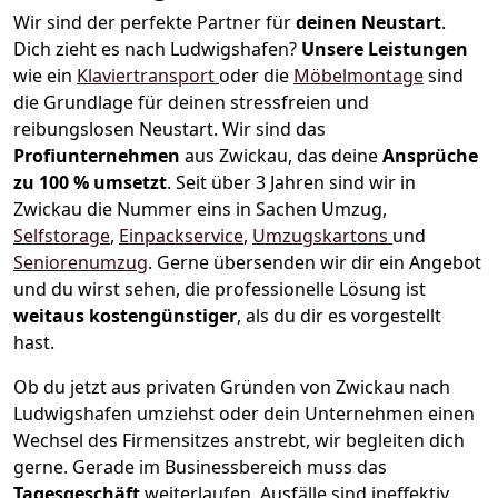
Wir sind der perfekte Partner für
deinen Neustart
.
Dich zieht es nach Ludwigshafen?
Unsere Leistungen
wie ein
Klaviertransport
oder die
Möbelmontage
sind
die Grundlage für deinen stressfreien und
reibungslosen Neustart.
Wir sind das
Profiunternehmen
aus Zwickau, das deine
Ansprüche
zu 100 % umsetzt
. Seit über 3 Jahren sind wir in
Zwickau die Nummer eins in Sachen Umzug,
Selfstorage
,
Einpackservice
,
Umzugskartons
und
Seniorenumzug
.
Gerne übersenden wir dir ein Angebot
und du wirst sehen, die professionelle Lösung ist
weitaus kostengünstiger
, als du dir es vorgestellt
hast.
Ob du jetzt aus privaten Gründen von Zwickau nach
Ludwigshafen umziehst oder dein Unternehmen einen
Wechsel des Firmensitzes anstrebt, wir begleiten dich
gerne. Gerade im Businessbereich muss das
Tagesgeschäft
weiterlaufen, Ausfälle sind ineffektiv