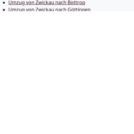
Umzug von Zwickau nach Bottrop
Umzug von Zwickau nach Göttingen
Umzug von Zwickau nach Reutlingen
Umzug von Zwickau nach Bremer­haven
Umzug von Zwickau nach Koblenz
Umzug von Zwickau nach Erlangen
Umzug von Zwickau nach Bergisch Gladbach
Umzug von Zwickau nach Remscheid
Umzug von Zwickau nach Jena
Umzug von Zwickau nach Recklinghausen
Umzug von Zwickau nach Trier
Umzug von Zwickau nach Salzgitter
Umzug von Zwickau nach Moers
Umzug von Zwickau nach Siegen
Umzug von Zwickau nach Hildesheim
Umzug von Zwickau nach Gütersloh